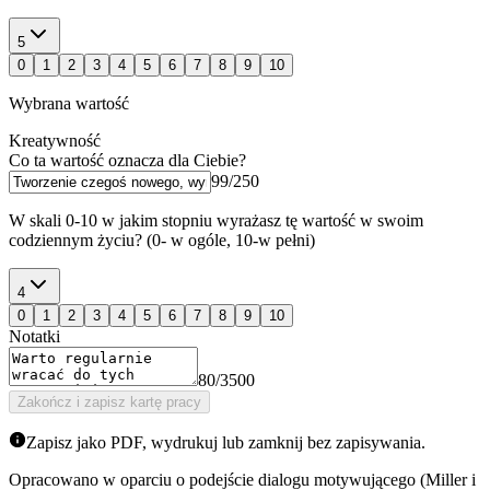
5
0
1
2
3
4
5
6
7
8
9
10
Wybrana wartość
Kreatywność
Co ta wartość oznacza dla Ciebie?
99
/
250
W skali 0-10 w jakim stopniu wyrażasz tę wartość w swoim
codziennym życiu? (0- w ogóle, 10-w pełni)
4
0
1
2
3
4
5
6
7
8
9
10
Notatki
80
/
3500
Zakończ i zapisz kartę pracy
Zapisz jako PDF, wydrukuj lub zamknij bez zapisywania.
Opracowano w oparciu o podejście dialogu motywującego (Miller i