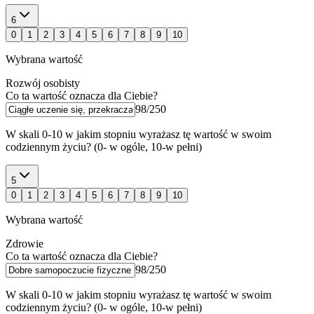
6
0
1
2
3
4
5
6
7
8
9
10
Wybrana wartość
Rozwój osobisty
Co ta wartość oznacza dla Ciebie?
98
/
250
W skali 0-10 w jakim stopniu wyrażasz tę wartość w swoim
codziennym życiu? (0- w ogóle, 10-w pełni)
5
0
1
2
3
4
5
6
7
8
9
10
Wybrana wartość
Zdrowie
Co ta wartość oznacza dla Ciebie?
98
/
250
W skali 0-10 w jakim stopniu wyrażasz tę wartość w swoim
codziennym życiu? (0- w ogóle, 10-w pełni)