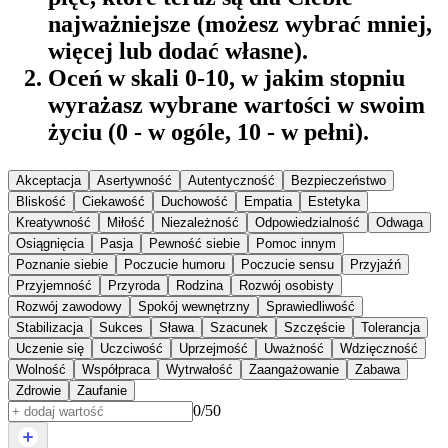
najważniejsze (możesz wybrać mniej,
więcej lub dodać własne).
Oceń w skali 0-10, w jakim stopniu
wyrażasz wybrane wartości w swoim
życiu (0 - w ogóle, 10 - w pełni).
Akceptacja
Asertywność
Autentyczność
Bezpieczeństwo
Bliskość
Ciekawość
Duchowość
Empatia
Estetyka
Kreatywność
Miłość
Niezależność
Odpowiedzialność
Odwaga
Osiągnięcia
Pasja
Pewność siebie
Pomoc innym
Poznanie siebie
Poczucie humoru
Poczucie sensu
Przyjaźń
Przyjemność
Przyroda
Rodzina
Rozwój osobisty
Rozwój zawodowy
Spokój wewnętrzny
Sprawiedliwość
Stabilizacja
Sukces
Sława
Szacunek
Szczęście
Tolerancja
Uczenie się
Uczciwość
Uprzejmość
Uważność
Wdzięczność
Wolność
Współpraca
Wytrwałość
Zaangażowanie
Zabawa
Zdrowie
Zaufanie
0
/
50